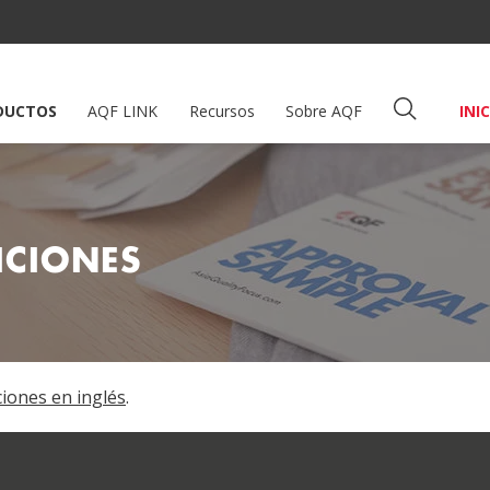
DUCTOS
AQF LINK
Recursos
Sobre AQF
INI
ICIONES
ciones en inglés
.