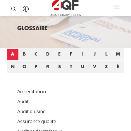
GLOSSAIRE
A
B
C
D
E
F
I
J
L
M
N
O
P
R
S
T
U
V
Z
É
Accréditation
Audit
Audit d'usine
Assurance qualité