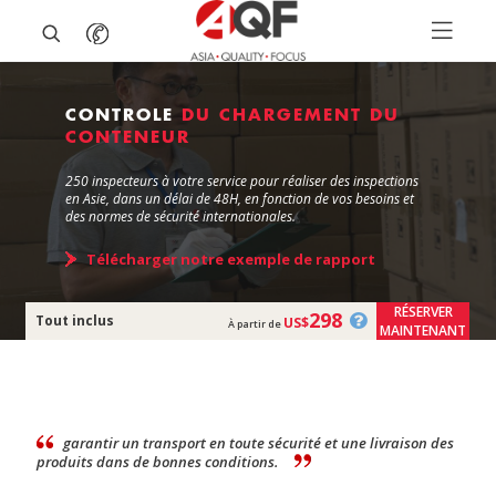
CONTROLE
DU CHARGEMENT DU
CONTENEUR
250 inspecteurs à votre service pour réaliser des inspections
en Asie, dans un délai de 48H, en fonction de vos besoins et
des normes de sécurité internationales.
Télécharger notre exemple de rapport
RÉSERVER
298
Tout inclus
US$
À partir de
MAINTENANT
garantir un transport en toute sécurité et une livraison des
produits dans de bonnes conditions.