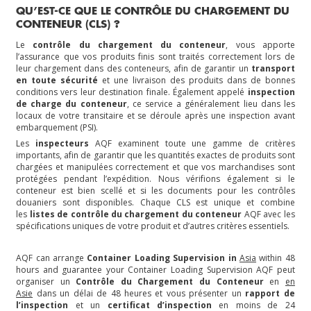
QU’EST-CE QUE LE CONTRÔLE DU CHARGEMENT DU
CONTENEUR (CLS) ?
Le
contrôle du chargement du conteneur
, vous apporte
l’assurance que vos produits finis sont traités correctement lors de
leur chargement dans des conteneurs, afin de garantir un
transport
en toute sécurité
et une livraison des produits dans de bonnes
conditions vers leur destination finale. Également appelé
inspection
de charge du conteneur
, ce service a généralement lieu dans les
locaux de votre transitaire et se déroule après une inspection avant
embarquement (PSI).
Les
inspecteurs
AQF examinent toute une gamme de critères
importants, afin de garantir que les quantités exactes de produits sont
chargées et manipulées correctement et que vos marchandises sont
protégées pendant l’expédition. Nous vérifions également si le
conteneur est bien scellé et si les documents pour les contrôles
douaniers sont disponibles. Chaque CLS est unique et combine
les
listes de contrôle du chargement du conteneur
AQF avec les
spécifications uniques de votre produit et d’autres critères es
sentiels.
AQF can arrange
Container Loading Supervision in
Asia
within 48
hours and guarantee your Container Loading Supervision
AQF peut
organiser un
Contrôle du Chargement du Conteneur
en
en
Asie
dans un délai de 48 heures et vous présenter un
rapport de
l’inspection
et un
certificat d’inspection
en moins de 24